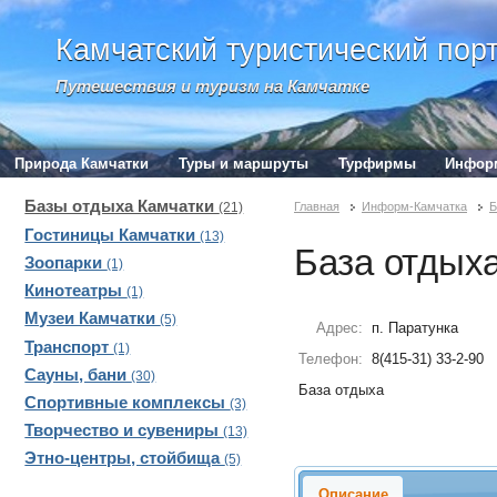
Камчатский туристический пор
Путешествия и туризм на Камчатке
Природа Камчатки
Туры и маршруты
Турфирмы
Инфор
Базы отдыха Камчатки
Главная
Информ-Камчатка
Б
(21)
Гостиницы Камчатки
(13)
База отдых
Зоопарки
(1)
Кинотеатры
(1)
Музеи Камчатки
(5)
Адрес:
п. Паратунка
Транспорт
(1)
Телефон:
8(415-31) 33-2-90
Сауны, бани
(30)
База отдыха
Спортивные комплексы
(3)
Творчество и сувениры
(13)
Этно-центры, стойбища
(5)
Описание