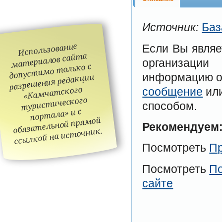
Источник:
Баз
Использование
Если Вы являе
материалов сайта
организации
допустимо только с
информацию о 
разрешения редакции
«Камчатского
сообщение
или
туристического
способом.
портала» и с
обязательной прямой
Рекомендуем
ссылкой на источник.
Посмотреть
Пр
Посмотреть
По
сайте