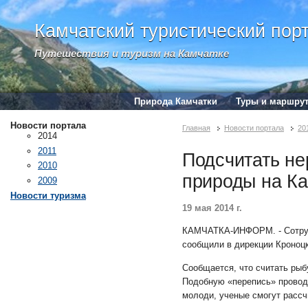
Камчатский туристический пор
Путешествия и туризм на Камчатке
Природа Камчатки
Туры и маршру
Новости портала
Главная
Новости портала
20
2014
2011
Подсчитать не
2010
природы на Ка
2009
Новости туризма
19 мая 2014 г.
КАМЧАТКА-ИНФОРМ. -
Сотр
сообщили в дирекции Кроноцк
Сообщается, что считать рыб
Подобную «перепись» проводя
молоди, ученые смогут рассч