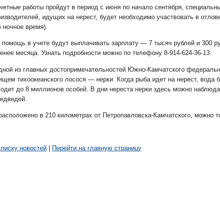
четные работы пройдут в период с июня по начало сентября, специальн
изводителей, идущих на нерест, будет необходимо участвовать в отлов
в ночное время).
за помощь в учете будут выплачивать зарплату — 7 тысяч рублей и 300
енее месяца. Узнать подробности можно по телефону 8-914-624-36-13.
одной из главных достопримечательностей Южно-Камчатского федеральн
щем тихоокеанского лосося — нерки. Когда рыба идет на нерест, вода 
ходит до 8 миллионов особей. В дни нереста нерки здесь можно наблю
медведей.
 расположено в 210 километрах от Петропавловска-Камчатского, можно т
списку новостей
|
Перейти на главную страницу