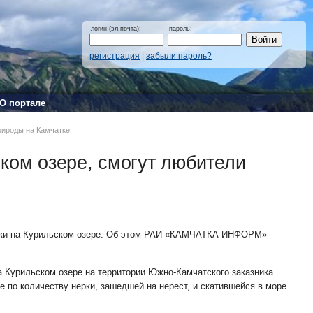
логин (эл.почта):
пароль:
регистрация
|
забыли пароль?
О портале
природы на Камчатке
ском озере, смогут любители
рки на Курильском озере. Об этом РАИ «КАМЧАТКА-ИНФОРМ»
а Курильском озере на территории Южно-Камчатского заказника.
 по количеству нерки, зашедшей на нерест, и скатившейся в море