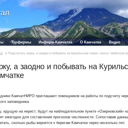
тал
ты
Турфирмы
Информ-Камчатка
О Камчатке
Видео
14
Подсчитать нерку, а заодно и побывать на Курильском озере, смогут любители 
рку, а заодно и побывать на Куриль
мчатке
удники КамчатНИРО приглашают помощников на работы по подсчету не
ого заповедника.
у, идущую на нерест, будут на наблюдательном пункте «Озерновский» н
т ежегодно для составления прогнозов численности. Сопоставив данные
итать, сколько рыбы вернется к берегам Камчатки через несколько лет.