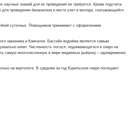
ых научных знаний для их проведения не требуется. Кроме подсчета
е для проведения биоанализа и вести учет и молоди, скатывающейся
 рублей суточных. Помощников принимают с оформлением
ого заказника и Камчатки. Бассейн водоёма является самым
буквально кипит. Численность лосося, поднимающегося в озеро на
дать самую многочисленную в мире медвежью рыбалку – одновременно
олько на вертолете. В среднем за год Курильское озеро посещают