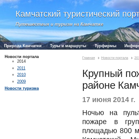
Камчатский туристический пор
Путешествия и туризм на Камчатке
Природа Камчатки
Туры и маршруты
Турфирмы
Инфор
Новости портала
Главная
Новости портала
20
2014
2011
Крупный по
2010
2009
районе Кам
Новости туризма
17 июня 2014 г.
Ночью на пуль
пожаре в груп
площадью 800 м