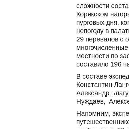
сложности соста
Корякском нагорь
пурговых дня, к
непогоду в пала
29 перевалов с 
многочисленные 
местности по за
составило 196 ч
В составе экспед
Константин Ланг
Александр Благу
Нуждаев, Алексе
Напомним, экспе
путешественнико