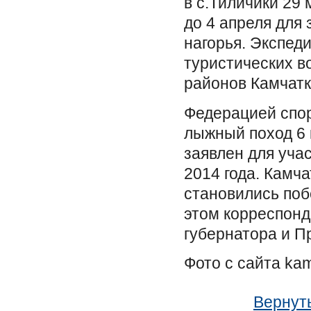
в с.Тиличики 29 
до 4 апреля для 
нагорья. Экспед
туристических в
районов Камчатк
Федерацией спор
лыжный поход 6 
заявлен для уча
2014 года. Камч
становились поб
этом корреспонд
губернатора и П
Фото с сайта kam
Вернуть